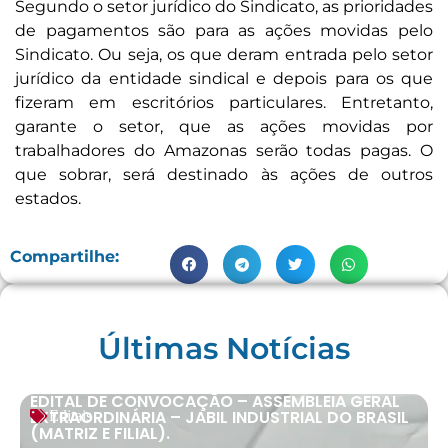
Segundo o setor jurídico do Sindicato, as prioridades
de pagamentos são para as ações movidas pelo
Sindicato. Ou seja, os que deram entrada pelo setor
jurídico da entidade sindical e depois para os que
fizeram em escritórios particulares. Entretanto,
garante o setor, que as ações movidas por
trabalhadores do Amazonas serão todas pagas. O
que sobrar, será destinado às ações de outros
estados.
Compartilhe:
Últimas Notícias
EDITAL DE CONVOCAÇÃO – ASSEMBLEIA GERAL
EXTRAORDINÁRIA – JABIL INDUSTRIAL DO BRASIL
Editais
(MATRIZ E FILIAL).