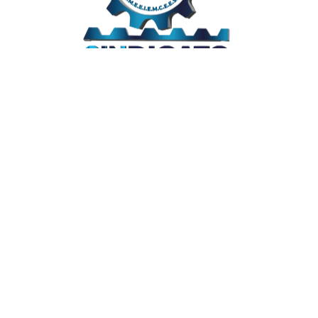
Links Úteis
Home
Editais
Notícias
Galeria
Denuncie Aqui
O Sindicato
Clube