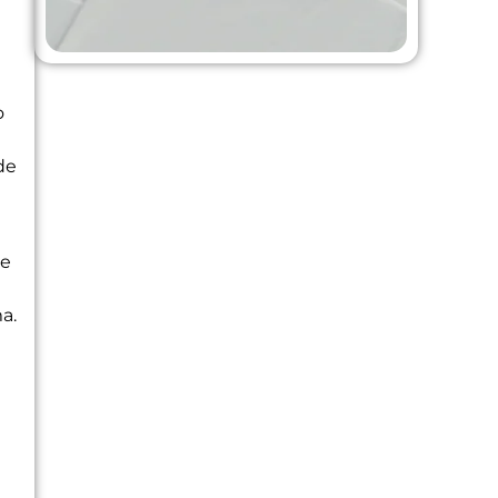
o
de
de
a.