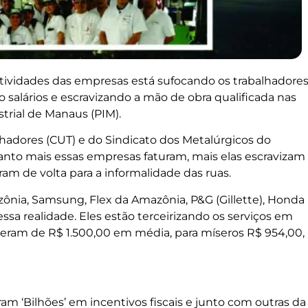
s atividades das empresas está sufocando os trabalhadore
 salários e escravizando a mão de obra qualificada nas
trial de Manaus (PIM).
lhadores (CUT) e do Sindicato dos Metalúrgicos do
nto mais essas empresas faturam, mais elas escravizam
ram de volta para a informalidade das ruas.
ônia, Samsung, Flex da Amazônia, P&G (Gillette), Honda
sa realidade. Eles estão terceirizando os serviços em
s eram de R$ 1.500,00 em média, para míseros R$ 954,00,
m ‘Bilhões’ em incentivos fiscais e junto com outras da