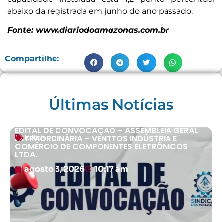
abaixo da registrada em junho do ano passado.
Fonte: www.diariodoamazonas.com.br
Compartilhe:
Últimas Notícias
EDITAL DE CONVOCAÇÃO – ASSEMBLEIA GERAL
EXTRAORDINÁRIA – VENTTOS INDÚSTRIA E
Editais
COMÉRCIO DE COMPONENTES ELETRÔNICOS
LTDA.
agosto 3, 2026
10:17 am