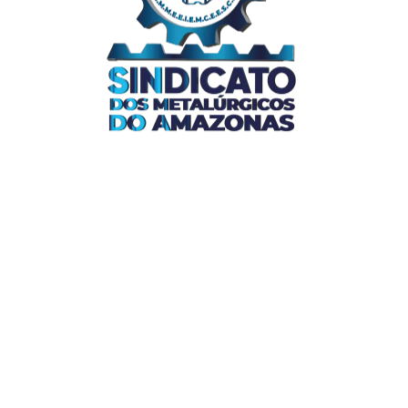
Links Úteis
Home
Editais
Notícias
Galeria
Denuncie Aqui
O Sindicato