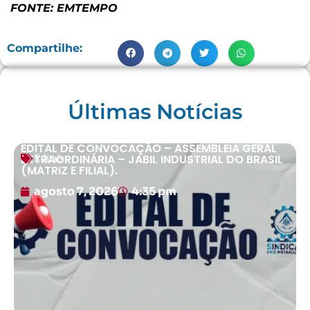
FONTE: EMTEMPO
Compartilhe:
Últimas Notícias
EDITAL DE CONVOCAÇÃO – ASSEMBLEIA GERAL
EXTRAORDINÁRIA – JABIL INDUSTRIAL DO BRASIL
Editais
(MATRIZ E FILIAL).
agosto 7, 2026
4:35 pm