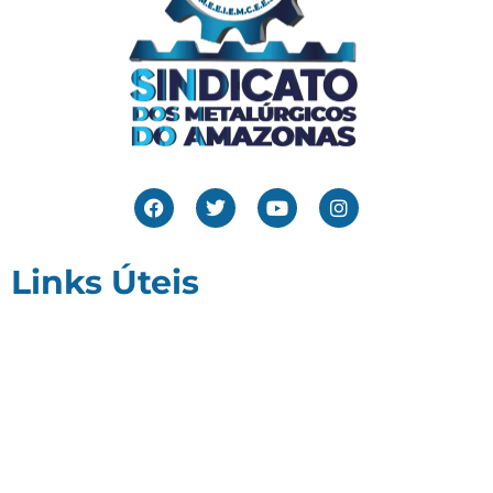
Links Úteis
Home
Editais
Notícias
Galeria
Denuncie Aqui
O Sindicato
Clube