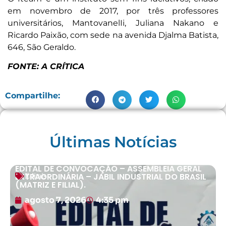
em novembro de 2017, por três professores
universitários, MantovanelIi, Juliana Nakano e
Ricardo Paixão, com sede na avenida Djalma Batista,
646, São Geraldo.
FONTE: A CRÍTICA
Compartilhe:
Últimas Notícias
EDITAL DE CONVOCAÇÃO – ASSEMBLEIA GERAL
EXTRAORDINÁRIA – JABIL INDUSTRIAL DO BRASIL
Editais
(MATRIZ E FILIAL).
agosto 7, 2026
4:35 pm