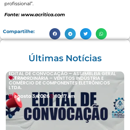
profissional”.
Fonte: www.acritica.com
Compartilhe:
Últimas Notícias
EDITAL DE CONVOCAÇÃO – ASSEMBLEIA GERAL
EXTRAORDINÁRIA – VENTTOS INDÚSTRIA E
Editais
COMÉRCIO DE COMPONENTES ELETRÔNICOS
LTDA.
agosto 3, 2026
10:17 am