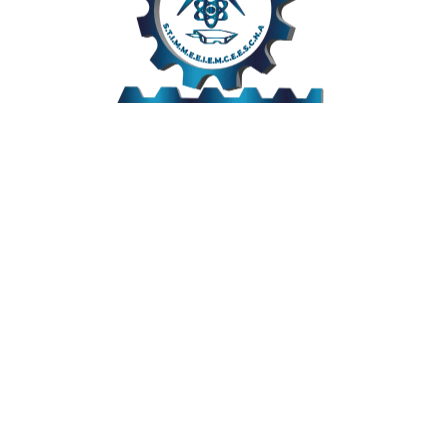
Links Úteis
Home
Editais
Notícias
Galeria
Denuncie Aqui