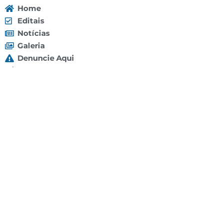
Home
Editais
Notícias
Galeria
Denuncie Aqui
O Sindicato
Clube
Contato
(92) 3307-4443
(92) 3307-4336
Endereço: Av. Duque de Caxias, 958 - Praça 14 de
Janeiro, Manaus - AM, 69020-141
Localização