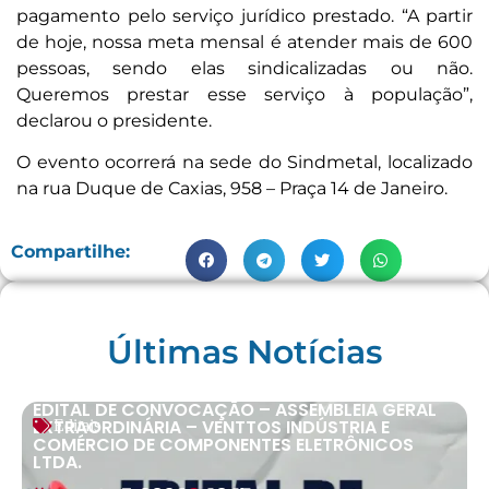
pagamento pelo serviço jurídico prestado. “A partir
de hoje, nossa meta mensal é atender mais de 600
pessoas, sendo elas sindicalizadas ou não.
Queremos prestar esse serviço à população”,
declarou o presidente.
O evento ocorrerá na sede do Sindmetal, localizado
na rua Duque de Caxias, 958 – Praça 14 de Janeiro.
Compartilhe:
Últimas Notícias
EDITAL DE CONVOCAÇÃO – ASSEMBLEIA GERAL
EXTRAORDINÁRIA – VENTTOS INDÚSTRIA E
Editais
COMÉRCIO DE COMPONENTES ELETRÔNICOS
LTDA.