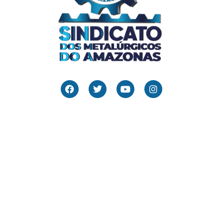
Links Úteis
Home
Editais
Notícias
Galeria
Denuncie Aqui
O Sindicato
Clube