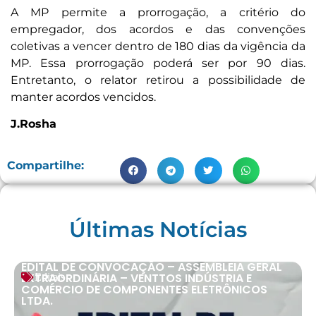
A MP permite a prorrogação, a critério do
empregador, dos acordos e das convenções
coletivas a vencer dentro de 180 dias da vigência da
MP. Essa prorrogação poderá ser por 90 dias.
Entretanto, o relator retirou a possibilidade de
manter acordos vencidos.
J.Rosha
Compartilhe:
Últimas Notícias
EDITAL DE CONVOCAÇÃO – ASSEMBLEIA GERAL
EXTRAORDINÁRIA – VENTTOS INDÚSTRIA E
Editais
COMÉRCIO DE COMPONENTES ELETRÔNICOS
LTDA.