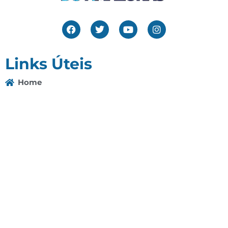
Links Úteis
Home
Editais
Notícias
Galeria
Denuncie Aqui
O Sindicato
Clube
Contato
(92) 3307-4443