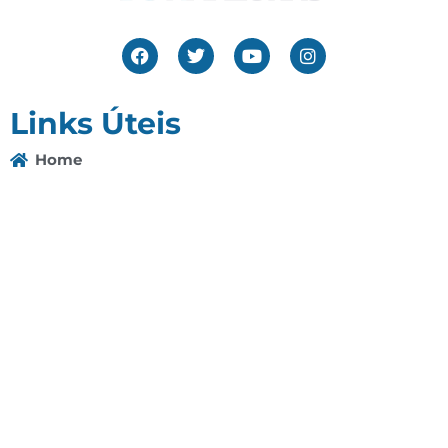
Links Úteis
Home
Editais
Notícias
Galeria
Denuncie Aqui
O Sindicato
Clube
Contato
(92) 3307-4443