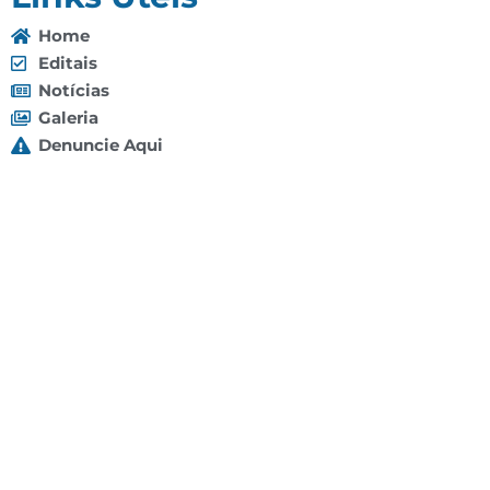
Home
Editais
Notícias
Galeria
Denuncie Aqui
O Sindicato
Clube
Contato
(92) 3307-4443
(92) 3307-4336
Endereço: Av. Duque de Caxias, 958 - Praça 14 de
Janeiro, Manaus - AM, 69020-141
Localização