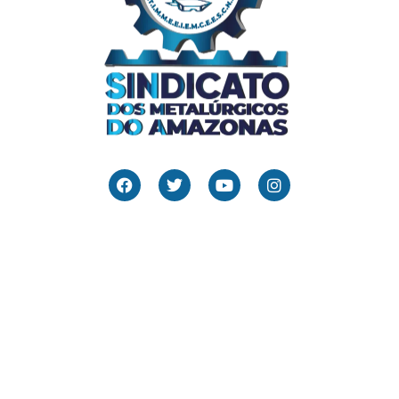
Links Úteis
Home
Editais
Notícias
Galeria
Denuncie Aqui
O Sindicato