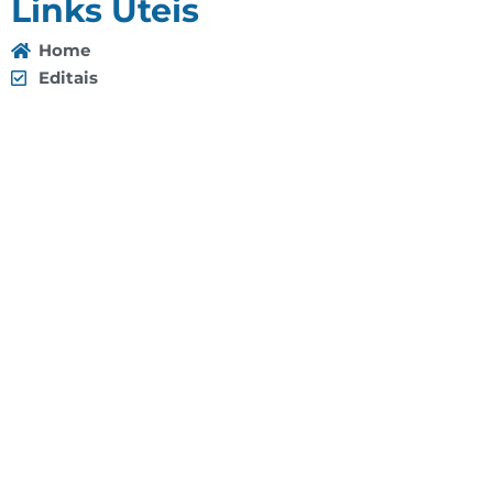
Links Úteis
Home
Editais
Notícias
Galeria
Denuncie Aqui
O Sindicato
Clube
Contato
(92) 3307-4443
(92) 3307-4336
Endereço: Av. Duque de Caxias, 958 - Praça 14 de
Janeiro, Manaus - AM, 69020-141