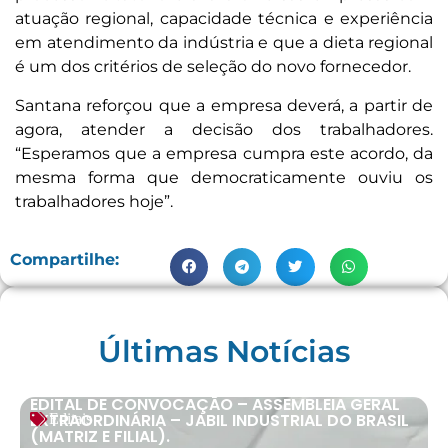
atuação regional, capacidade técnica e experiência
em atendimento da indústria e que a dieta regional
é um dos critérios de seleção do novo fornecedor.
Santana reforçou que a empresa deverá, a partir de
agora, atender a decisão dos trabalhadores.
“Esperamos que a empresa cumpra este acordo, da
mesma forma que democraticamente ouviu os
trabalhadores hoje”.
Compartilhe:
Últimas Notícias
EDITAL DE CONVOCAÇÃO – ASSEMBLEIA GERAL
EXTRAORDINÁRIA – JABIL INDUSTRIAL DO BRASIL
Editais
(MATRIZ E FILIAL).