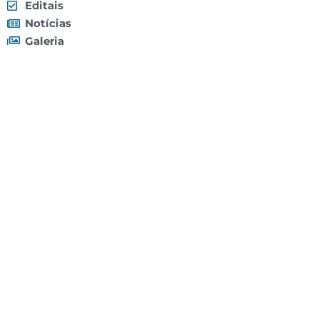
Editais
Notícias
Galeria
Denuncie Aqui
O Sindicato
Clube
Contato
(92) 3307-4443
(92) 3307-4336
Endereço: Av. Duque de Caxias, 958 - Praça 14 de
Janeiro, Manaus - AM, 69020-141
Localização