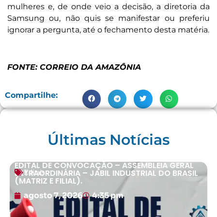
mulheres e, de onde veio a decisão, a diretoria da
Samsung ou, não quis se manifestar ou preferiu
ignorar a pergunta, até o fechamento desta matéria.
FONTE: CORREIO DA AMAZÔNIA
Compartilhe:
Últimas Notícias
EDITAL DE CONVOCAÇÃO – ASSEMBLEIA GERAL
EXTRAORDINÁRIA – JABIL INDUSTRIAL DO BRASIL
Editais
(MATRIZ E FILIAL).
agosto 7, 2026
4:35 pm