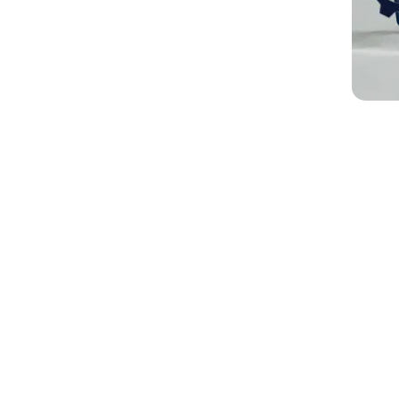
Link
Home
Editai
Notíci
Galeri
Denun
O Sind