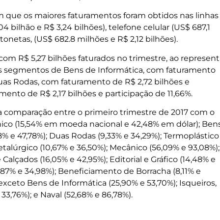
 que os maiores faturamentos foram obtidos nas linhas
04 bilhão e R$ 3,24 bilhões), telefone celular (US$ 687,1
tonetas, (US$ 682.8 milhões e R$ 2,12 bilhões).
com R$ 5,27 bilhões faturados no trimestre, ao represent
 os segmentos de Bens de Informática, com faturamento
 Duas Rodas, com faturamento de R$ 2,72 bilhões e
mento de R$ 2,17 bilhões e participação de 11,66%.
 comparação entre o primeiro trimestre de 2017 com o
nico (15,54% em moeda nacional e 42,48% em dólar); Ben
8% e 47,78%); Duas Rodas (9,33% e 34,29%); Termoplástico
Metalúrgico (10,67% e 36,50%); Mecânico (56,09% e 93,08%);
 Calçados (16,05% e 42,95%); Editorial e Gráfico (14,48% e
(8,87% e 34,98%); Beneficiamento de Borracha (8,11% e
 exceto Bens de Informática (25,90% e 53,70%); Isqueiros,
3,76%); e Naval (52,68% e 86,78%).