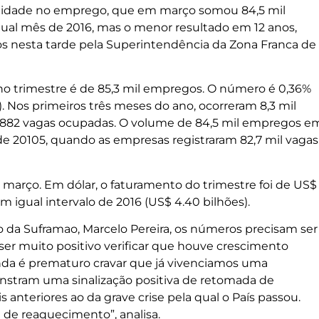
bilidade no emprego, que em março somou 84,5 mil
gual mês de 2016, mas o menor resultado em 12 anos,
os nesta tarde pela Superintendência da Zona Franca de
 trimestre é de 85,3 mil empregos. O número é 0,36%
. Nos primeiros três meses do ano, ocorreram 8,3 mil
e 882 vagas ocupadas. O volume de 84,5 mil empregos e
e 20105, quando as empresas registraram 82,7 mil vagas
e março. Em dólar, o faturamento do trimestre foi de US$
m igual intervalo de 2016 (US$ 4.40 bilhões).
 da Suframao, Marcelo Pereira, os números precisam ser
 ser muito positivo verificar que houve crescimento
nda é prematuro cravar que já vivenciamos uma
stram uma sinalização positiva de retomada de
anteriores ao da grave crise pela qual o País passou.
a de reaquecimento”, analisa.