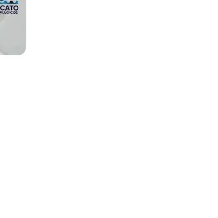
Localização
axias,