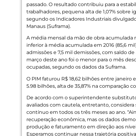
passado. O resultado contribuiu para a esta
trabalhadores, pequena alta de 1,07% sobre i
segundo os Indicadores Industriais divulgad
Manaus (Suframa).
A média mensal da mão de obra acumulada no
inferior à média acumulada em 2016 (85,6 mil)
admissões e 7,5 mil demissões, com saldo d
março deste ano foi o menor para o mês desd
ocupadas, segundo os dados da Suframa.
O PIM faturou R$ 18,62 bilhões entre janeiro 
5.98 bilhões, alta de 35,87% na comparação co
De acordo com o superintendente substituto
avaliados com cautela, entretanto, considera
contínuo em todos os três meses ao ano. “Ai
recuperação econômica, mas os dados demon
produção e faturamento em direção aos níveis 
Esperamos continuar nessa trajetória positiv