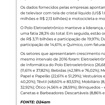
Os dados fornecidos pelas empresas apontam
de televisor com tela de cristal líquido (US$ 1.
milhões e R$ 2,13 bilhões) e motocicleta e mo
O Polo Eletroeletrônico manteve a liderança, 
uma fatia 28,3% do total. Em seguida, estão
de R$ 3,71 bilhões e participação de 19,97%;
participação de 14,61%; e Químico, com fatura
Os setores que apresentaram crescimento na
mesmo intervalo de 2016 foram: Eletroeletrô
de Informática do Polo Eletroeletrônico (26,6
(11,61% e 37,82%); Bebidas (42,18% e 76,02%); 
Papel e Papelão (22,61% e 51,29%); Vestuários e
40,20%); Têxtil (48,60% e 83,53%); Mobiliário 
32,92%); Ótico (4,56% e 28,59%); Brinquedos –
Canetas e Barbeadores Descartáveis (8,86% e 3
FONTE: D24am