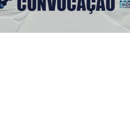
s Úteis
Contato
(92) 3307-4443
s
(92) 3307-4336
as
a
Endereço: Av. Duque de C
cie Aqui
958 - Praça 14 de Janeiro,
icato
Manaus - AM, 69020-141