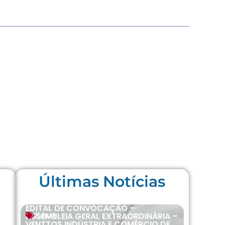
Últimas Notícias
EDITAL DE CONVOCAÇÃO –
ASSEMBLEIA GERAL EXTRAORDINÁRIA –
Editais
VENTTOS INDÚSTRIA E COMÉRCIO DE