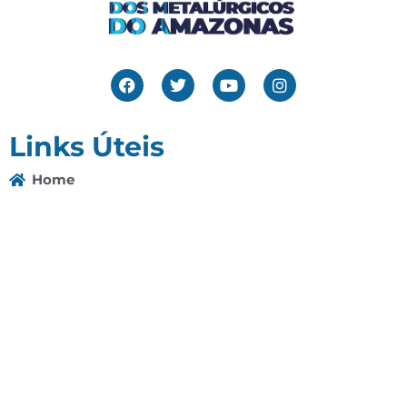
Links Úteis
Home
Editais
Notícias
Galeria
Denuncie Aqui
O Sindicato
Clube
Contato