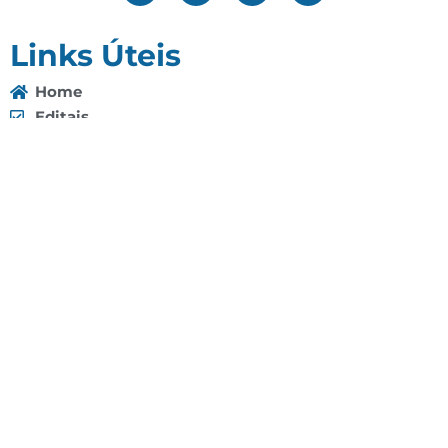
Links Úteis
Home
Editais
Notícias
Galeria
Denuncie Aqui
O Sindicato
Clube
Contato
(92) 3307-4443
(92) 3307-4336
Endereço: Av. Duque de Caxias, 958 - Praça 14 de