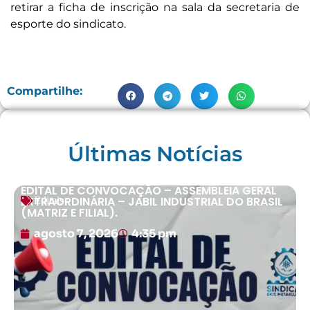
retirar a ficha de inscrição na sala da secretaria de
esporte do sindicato.
Compartilhe:
Últimas Notícias
EDITAL DE CONVOCAÇÃO – ASSEMBLEIA GERAL
EXTRAORDINÁRIA – JABIL INDUSTRIAL DO BRASIL
Editais
(MATRIZ E FILIAL).
agosto 7, 2026
4:35 pm