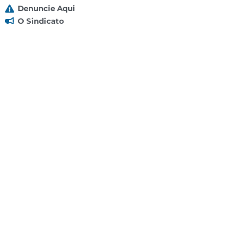
Denuncie Aqui
O Sindicato
Clube
Contato
(92) 3307-4443
(92) 3307-4336
Endereço: Av. Duque de Caxias, 958 - Praça 14 de
Janeiro, Manaus - AM, 69020-141
Localização