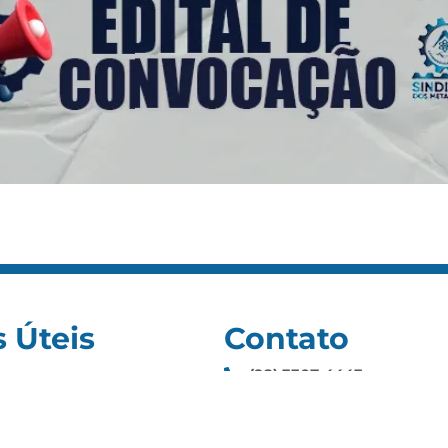
s Úteis
Contato
(92) 3307-4443
s
(92) 3307-4336
as