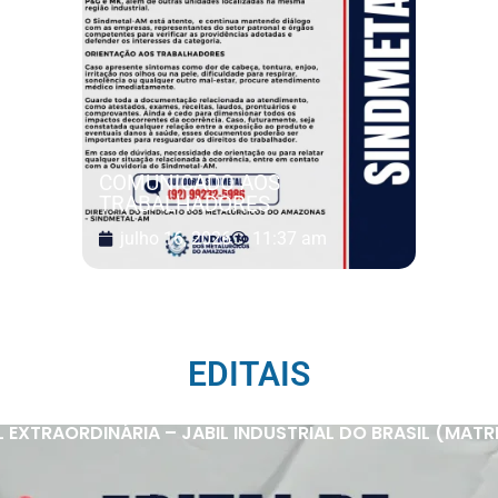
COMUNICADO AOS
TRABALHADORES
julho 16, 2026
11:37 am
EDITAIS
XTRAORDINÁRIA – JABIL INDUSTRIAL DO BRASIL (MATRIZ 