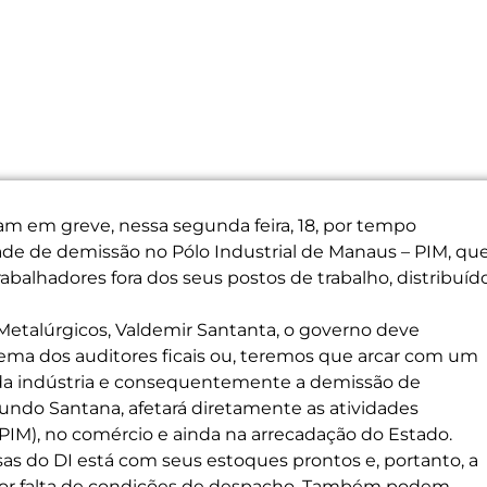
ram em greve, nessa segunda feira, 18, por tempo
ade de demissão no Pólo Industrial de Manaus – PIM, qu
abalhadores fora dos seus postos de trabalho, distribuíd
 Metalúrgicos, Valdemir Santanta, o governo deve
ema dos auditores ficais ou, teremos que arcar com um
 da indústria e consequentemente a demissão de
gundo Santana, afetará diretamente as atividades
PIM), no comércio e ainda na arrecadação do Estado.
as do DI está com seus estoques prontos e, portanto, a
 por falta de condições de despacho. Também podem