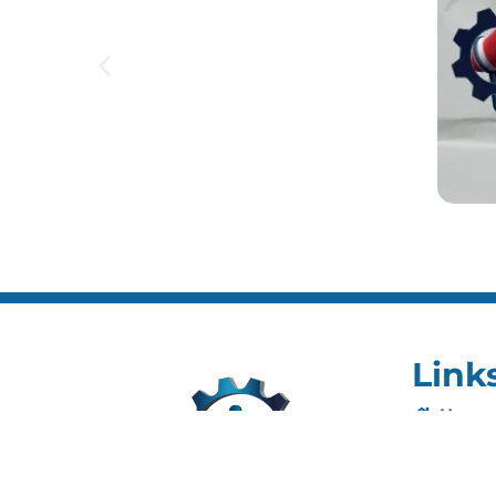
Link
Home
Editai
Notíci