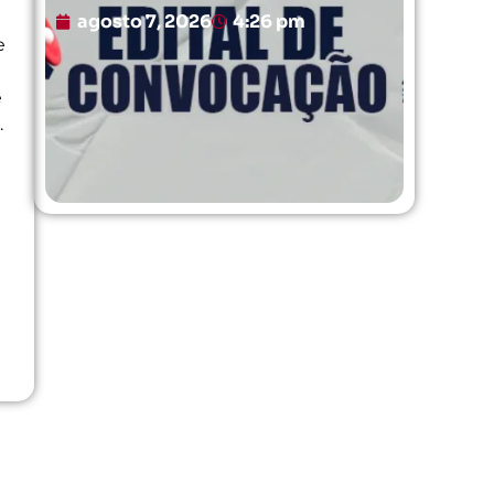
agosto 7, 2026
4:26 pm
e
é
.
e