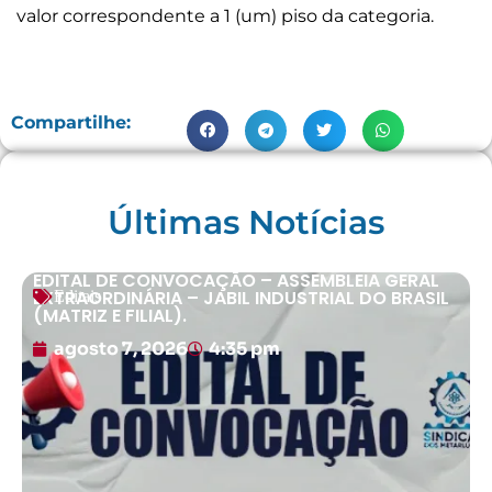
valor correspondente a 1 (um) piso da categoria.
Compartilhe:
Últimas Notícias
EDITAL DE CONVOCAÇÃO – ASSEMBLEIA GERAL
EXTRAORDINÁRIA – JABIL INDUSTRIAL DO BRASIL
Editais
(MATRIZ E FILIAL).
agosto 7, 2026
4:35 pm