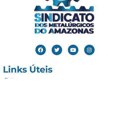
Links Úteis
Home
Editais
Notícias
Galeria
Denuncie Aqui
O Sindicato
Clube