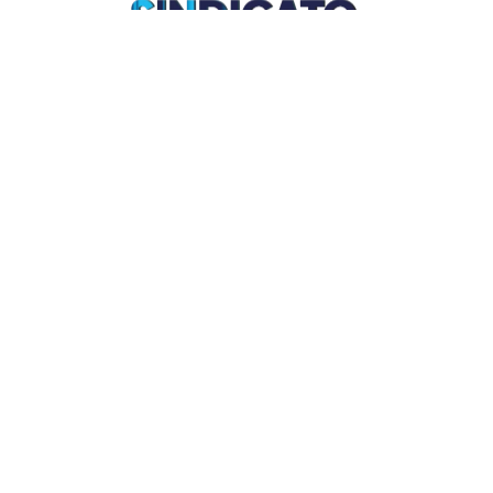
Links Úteis
Home
Editais
Notícias
Galeria
Denuncie Aqui
O Sindicato
Clube
Contato