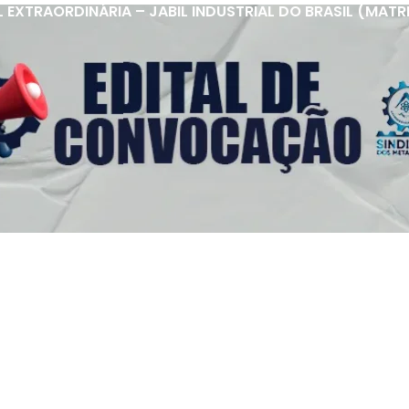
XTRAORDINÁRIA – JABIL INDUSTRIAL DO BRASIL (MATRIZ 
s Úteis
Contato
(92) 3307-4443