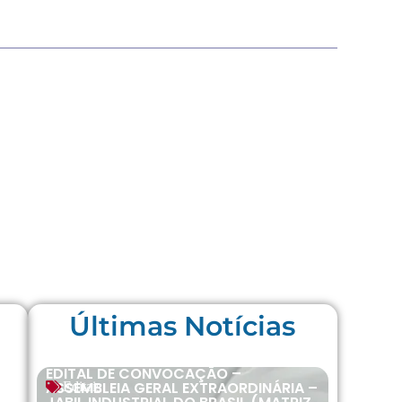
Últimas Notícias
EDITAL DE CONVOCAÇÃO –
ASSEMBLEIA GERAL EXTRAORDINÁRIA –
Editais