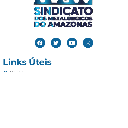
Links Úteis
Home
Editais
Notícias
Galeria
Denuncie Aqui
O Sindicato
Clube