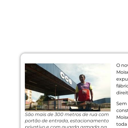
O no
Mois
expul
fábri
direi
Sem a
const
São mais de 300 metros de rua com
Moisé
portão de entrada, estacionamento
toda
privativo e com guarda armada na