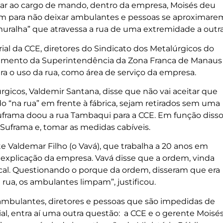
ar ao cargo de mando, dentro da empresa, Moisés deu
m para não deixar ambulantes e pessoas se aproximare
muralha” que atravessa a rua de uma extremidade a outra
al da CCE, diretores do Sindicato dos Metalúrgicos do
cimento da Superintendência da Zona Franca de Manaus
ra o uso da rua, como área de serviço da empresa.
gicos, Valdemir Santana, disse que não vai aceitar que
 “na rua” em frente à fábrica, sejam retirados sem uma
 Suframa doou a rua Tambaqui para a CCE. Em função disso
Suframa e, tomar as medidas cabíveis.
 Valdemar Filho (o Vavá), que trabalha a 20 anos em
 explicação da empresa. Vavá disse que a ordem, vinda
cal. Questionando o porque da ordem, disseram que era
 rua, os ambulantes limpam”, justificou.
mbulantes, diretores e pessoas que são impedidas de
rial, entra aí uma outra questão: a CCE e o gerente Moisé