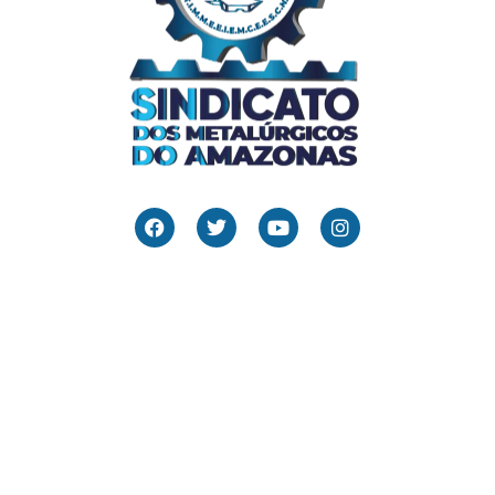
Links Úteis
Home
Editais
Notícias
Galeria
Denuncie Aqui
O Sindicato