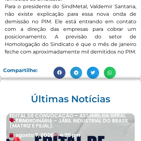
Para o presidente do SindMetal, Valdemir Santana,
não existe explicação para essa nova onda de
demissão no PIM. Ele está entrando em contato
com a direção das empresas para cobrar um
posicionamento. A previsão do setor de
Homologação do Sindicato é que o mês de janeiro
feche com aproximadamente mil demitidos no PIM.
Compartilhe:
Últimas Notícias
EDITAL DE CONVOCAÇÃO – ASSEMBLEIA GERAL
EXTRAORDINÁRIA – JABIL INDUSTRIAL DO BRASIL
Editais
(MATRIZ E FILIAL).
agosto 7, 2026
4:35 pm