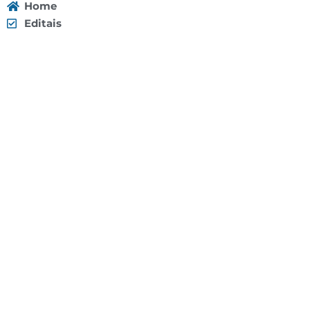
Home
Editais
Notícias
Galeria
Denuncie Aqui
O Sindicato
Clube
Contato
(92) 3307-4443
(92) 3307-4336
Endereço: Av. Duque de Caxias, 958 - Praça 14 de
Janeiro, Manaus - AM, 69020-141
Localização