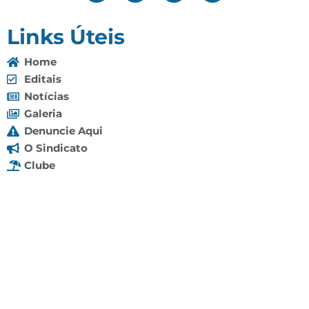
Links Úteis
Home
Editais
Notícias
Galeria
Denuncie Aqui
O Sindicato
Clube
Contato
(92) 3307-4443
(92) 3307-4336
Endereço: Av. Duque de Caxias, 958 - Praça 14 de
Janeiro, Manaus - AM, 69020-141