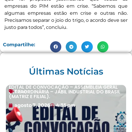
empresas do PIM estão em crise. “Sabemos que
algumas empresas estão em crise e outras não.
Precisamos separar o joio do trigo, o acordo deve ser
justo para todos”, concluiu.
Compartilhe:
Últimas Notícias
EDITAL DE CONVOCAÇÃO – ASSEMBLEIA GERAL
EXTRAORDINÁRIA – JABIL INDUSTRIAL DO BRASIL
Editais
(MATRIZ E FILIAL).
agosto 7, 2026
4:35 pm