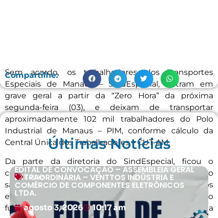
Sem acordo, os trabalhadores dos Transportes
Compartilhe:
Especiais de Manaus – SindEspecial, entram em
grave geral a partir da “Zero Hora” da próxima
segunda-feira (03), e deixam de transportar
aproximadamente 102 mil trabalhadores do Polo
Industrial de Manaus – PIM, conforme cálculo da
Últimas Notícias
Central Única dos Trabalhadores – CUT-AM.
Da parte da diretoria do SindEspecial, ficou o
EDITAL DE CONVOCAÇÃO – ASSEMBLEIA GERAL
compromisso de só parar 70% da frota, mesmo
EXTRAORDINÁRIA – VENTTOS INDÚSTRIA E
Editais
COMÉRCIO DE COMPONENTES ELETRÔNICOS
sabendo, que o sistema não faz parte dos serviços
LTDA.
essenciais, o qual a Lei poderia obrigar o
agosto 3, 2026
10:17 am
funcionamento parcial em regime de greve da