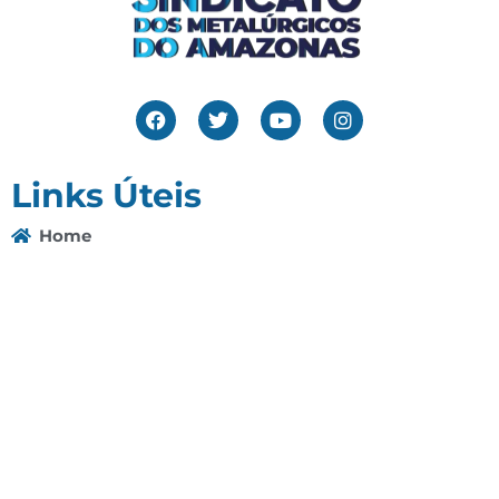
Links Úteis
Home
Editais
Notícias
Galeria
Denuncie Aqui
O Sindicato
Clube
Contato