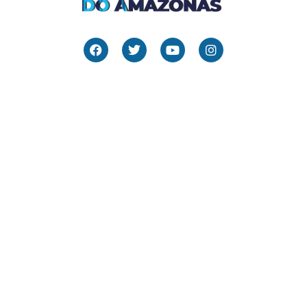
Links Úteis
Home
Editais
Notícias
Galeria
Denuncie Aqui
O Sindicato
Clube
Contato
(92) 3307-4443