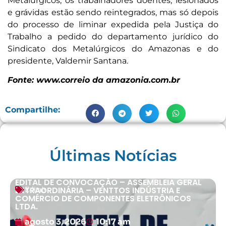
Metalúrgicos, os trabalhadores doentes, lesionados
e grávidas estão sendo reintegrados, mas só depois
do processo de liminar expedida pela Justiça do
Trabalho a pedido do departamento jurídico do
Sindicato dos Metalúrgicos do Amazonas e do
presidente, Valdemir Santana.
Fonte: www.correio da amazonia.com.br
Compartilhe:
Últimas Notícias
EDITAL DE CONVOCAÇÃO – ASSEMBLEIA GERAL
EXTRAORDINÁRIA – VENTTOS INDÚSTRIA E
Editais
COMÉRCIO DE COMPONENTES ELETRÔNICOS
LTDA.
agosto 3, 2026
10:17 am