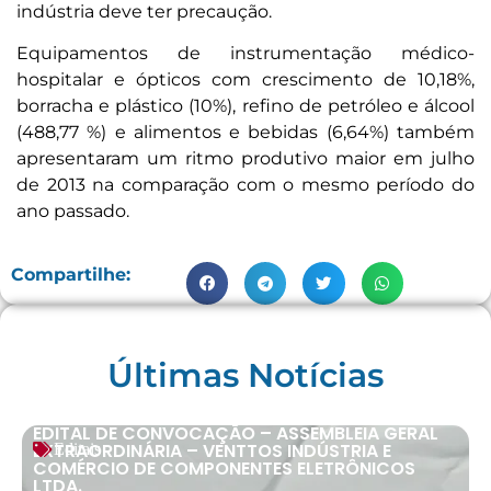
indústria deve ter precaução.
Equipamentos de instrumentação médico-
hospitalar e ópticos com crescimento de 10,18%,
borracha e plástico (10%), refino de petróleo e álcool
(488,77 %) e alimentos e bebidas (6,64%) também
apresentaram um ritmo produtivo maior em julho
de 2013 na comparação com o mesmo período do
ano passado.
Compartilhe:
Últimas Notícias
EDITAL DE CONVOCAÇÃO – ASSEMBLEIA GERAL
EXTRAORDINÁRIA – VENTTOS INDÚSTRIA E
Editais
COMÉRCIO DE COMPONENTES ELETRÔNICOS
LTDA.