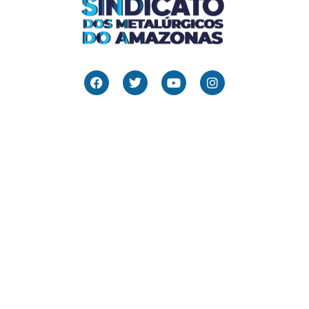
Links Úteis
Home
Editais
Notícias
Galeria
Denuncie Aqui
O Sindicato
Clube
Contato