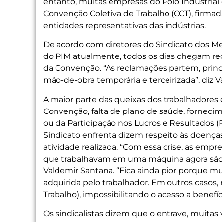
entanto, muitas empresas do Polo Industrial
Convenção Coletiva de Trabalho (CCT), firma
entidades representativas das indústrias.
De acordo com diretores do Sindicato dos Me
do PIM atualmente, todos os dias chegam r
da Convenção. “As reclamações partem, princ
mão-de-obra temporária e terceirizada”, diz 
A maior parte das queixas dos trabalhadores 
Convenção, falta de plano de saúde, forneci
ou da Participação nos Lucros e Resultados (P
Sindicato enfrenta dizem respeito às doenças
atividade realizada. “Com essa crise, as empr
que trabalhavam em uma máquina agora são r
Valdemir Santana. “Fica ainda pior porque 
adquirida pelo trabalhador. Em outros casos,
Trabalho), impossibilitando o acesso a benefí
Os sindicalistas dizem que o entrave, muitas 