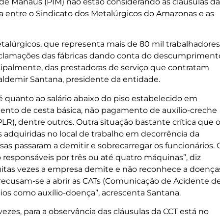
 de Manaus (PIM) não estão considerando as cláusulas da
da entre o Sindicato dos Metalúrgicos do Amazonas e as
talúrgicos, que representa mais de 80 mil trabalhadores
eclamações das fábricas dando conta do descumpriment
ipalmente, das prestadoras de serviço que contratam
Valdemir Santana, presidente da entidade.
é quanto ao salário abaixo do piso estabelecido em
mento de cesta básica, não pagamento de auxílio-creche
LR), dentre outros. Outra situação bastante crítica que 
 adquiridas no local de trabalho em decorrência da
esas passaram a demitir e sobrecarregar os funcionários. 
esponsáveis por três ou até quatro máquinas”, diz
muitas vezes a empresa demite e não reconhece a doença
 recusam-se a abrir as CATs (Comunicação de Acidente d
cios como auxílio-doença”, acrescenta Santana.
vezes, para a observância das cláusulas da CCT está no