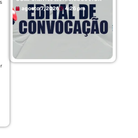
s
agosto 7, 2026
4:26 pm
r