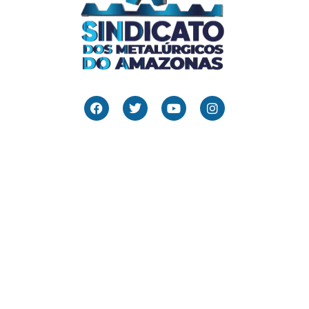
Links Úteis
Home
Editais
Notícias
Galeria
Denuncie Aqui
O Sindicato
Clube