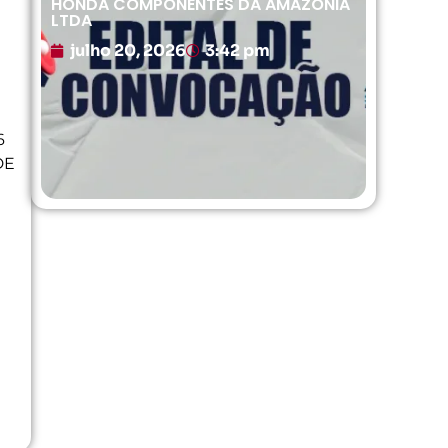
HONDA COMPONENTES DA AMAZÔNIA
LTDA
julho 20, 2026
3:42 pm
6
DE