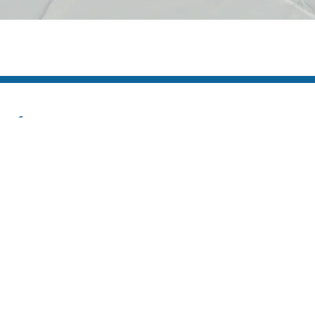
s Úteis
Contato
(92) 3307-4443
s
(92) 3307-4336
as
a
Endereço: Av. Duque de C
cie Aqui
958 - Praça 14 de Janeiro,
icato
Manaus - AM, 69020-141