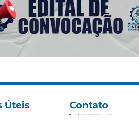
s Úteis
Contato
(92) 3307-4443
s
(92) 3307-4336
as