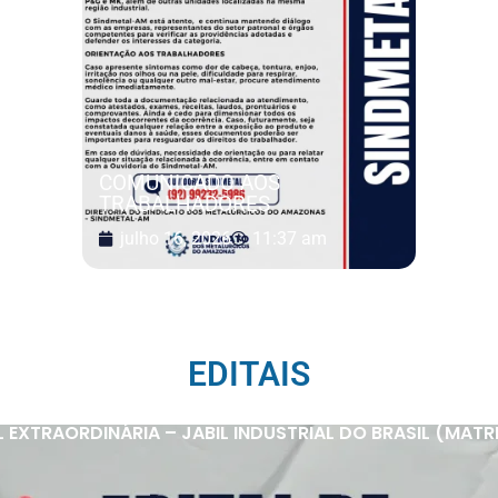
COMUNICADO AOS
TRABALHADORES
julho 16, 2026
11:37 am
EDITAIS
XTRAORDINÁRIA – JABIL INDUSTRIAL DO BRASIL (MATRIZ 