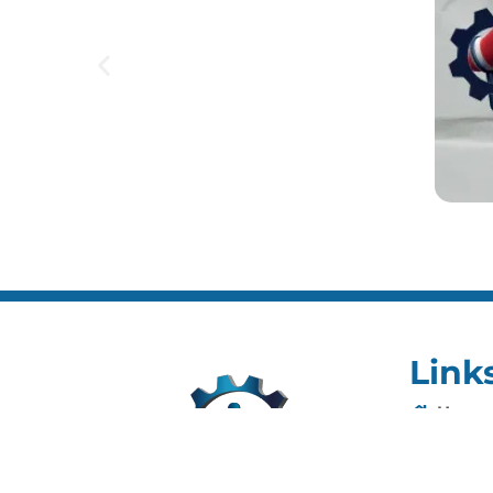
Link
Home
Editai
Notíci